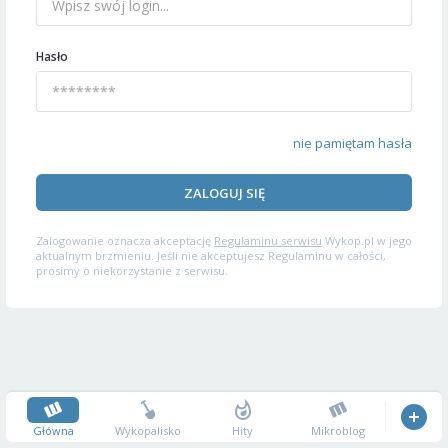
Hasło
nie pamiętam hasła
ZALOGUJ SIĘ
Zalogowanie oznacza akceptację
Regulaminu serwisu
Wykop.pl w jego
aktualnym brzmieniu. Jeśli nie akceptujesz Regulaminu w całości,
prosimy o niekorzystanie z serwisu.
Główna
Wykopalisko
Hity
Mikroblog