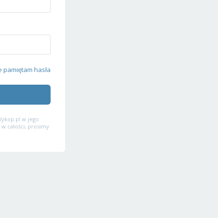
e pamiętam hasła
ykop.pl w jego
 w całości, prosimy