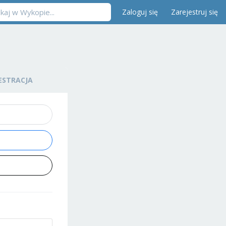
Zaloguj się
Zarejestruj się
ESTRACJA