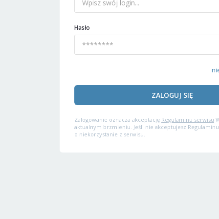
Hasło
ni
ZALOGUJ SIĘ
Zalogowanie oznacza akceptację
Regulaminu serwisu
W
aktualnym brzmieniu. Jeśli nie akceptujesz Regulaminu
o niekorzystanie z serwisu.