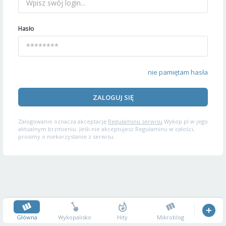
Hasło
nie pamiętam hasła
ZALOGUJ SIĘ
Zalogowanie oznacza akceptację
Regulaminu serwisu
Wykop.pl w jego
aktualnym brzmieniu. Jeśli nie akceptujesz Regulaminu w całości,
prosimy o niekorzystanie z serwisu.
Główna
Wykopalisko
Hity
Mikroblog