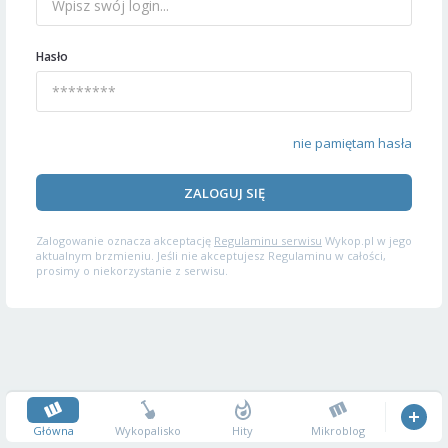
Hasło
nie pamiętam hasła
ZALOGUJ SIĘ
Zalogowanie oznacza akceptację
Regulaminu serwisu
Wykop.pl w jego
aktualnym brzmieniu. Jeśli nie akceptujesz Regulaminu w całości,
prosimy o niekorzystanie z serwisu.
Główna
Wykopalisko
Hity
Mikroblog