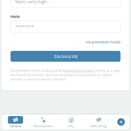
Hasło
nie pamiętam hasła
ZALOGUJ SIĘ
Zalogowanie oznacza akceptację
Regulaminu serwisu
Wykop.pl w jego
aktualnym brzmieniu. Jeśli nie akceptujesz Regulaminu w całości,
prosimy o niekorzystanie z serwisu.
Główna
Wykopalisko
Hity
Mikroblog