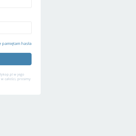
e pamiętam hasła
ykop.pl w jego
 w całości, prosimy