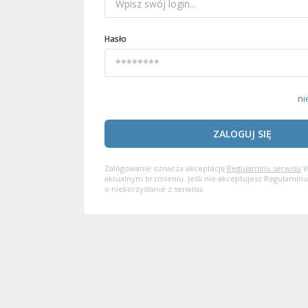
Hasło
ni
ZALOGUJ SIĘ
Zalogowanie oznacza akceptację
Regulaminu serwisu
W
aktualnym brzmieniu. Jeśli nie akceptujesz Regulaminu
o niekorzystanie z serwisu.