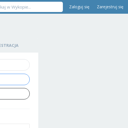
Zaloguj się
Zarejestruj się
ESTRACJA