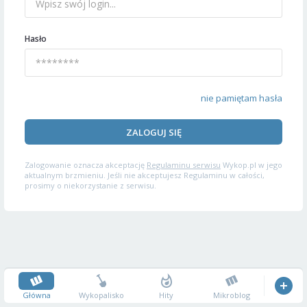
Hasło
nie pamiętam hasła
ZALOGUJ SIĘ
Zalogowanie oznacza akceptację
Regulaminu serwisu
Wykop.pl w jego
aktualnym brzmieniu. Jeśli nie akceptujesz Regulaminu w całości,
prosimy o niekorzystanie z serwisu.
Główna
Wykopalisko
Hity
Mikroblog