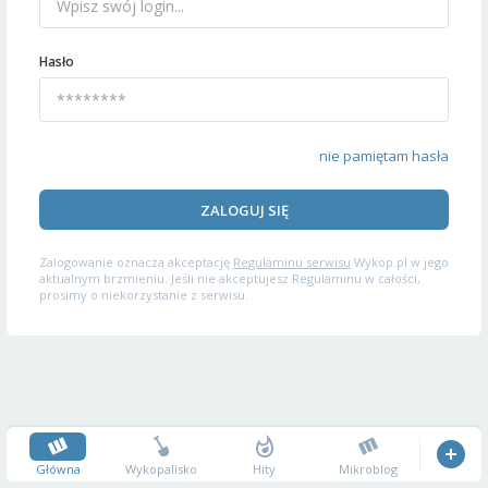
Hasło
nie pamiętam hasła
ZALOGUJ SIĘ
Zalogowanie oznacza akceptację
Regulaminu serwisu
Wykop.pl w jego
aktualnym brzmieniu. Jeśli nie akceptujesz Regulaminu w całości,
prosimy o niekorzystanie z serwisu.
Główna
Wykopalisko
Hity
Mikroblog