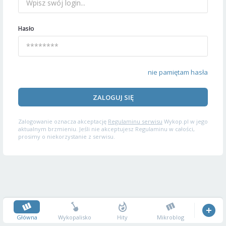
Hasło
nie pamiętam hasła
ZALOGUJ SIĘ
Zalogowanie oznacza akceptację
Regulaminu serwisu
Wykop.pl w jego
aktualnym brzmieniu. Jeśli nie akceptujesz Regulaminu w całości,
prosimy o niekorzystanie z serwisu.
Główna
Wykopalisko
Hity
Mikroblog