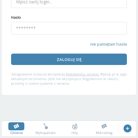
Hasło
nie pamiętam hasła
ZALOGUJ SIĘ
Zalogowanie oznacza akceptację
Regulaminu serwisu
Wykop.pl w jego
aktualnym brzmieniu. Jeśli nie akceptujesz Regulaminu w całości,
prosimy o niekorzystanie z serwisu.
Główna
Wykopalisko
Hity
Mikroblog