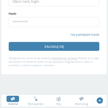
Hasło
nie pamiętam hasła
ZALOGUJ SIĘ
Zalogowanie oznacza akceptację
Regulaminu serwisu
Wykop.pl w jego
aktualnym brzmieniu. Jeśli nie akceptujesz Regulaminu w całości,
prosimy o niekorzystanie z serwisu.
Główna
Wykopalisko
Hity
Mikroblog