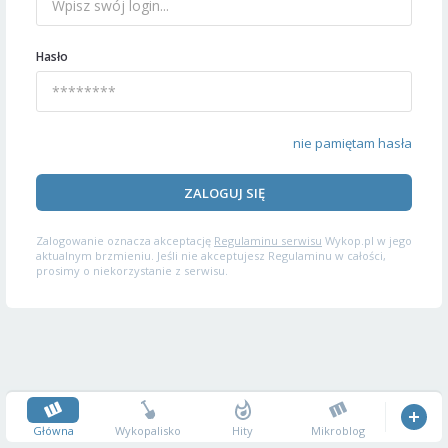
Hasło
nie pamiętam hasła
ZALOGUJ SIĘ
Zalogowanie oznacza akceptację
Regulaminu serwisu
Wykop.pl w jego
aktualnym brzmieniu. Jeśli nie akceptujesz Regulaminu w całości,
prosimy o niekorzystanie z serwisu.
Główna
Wykopalisko
Hity
Mikroblog