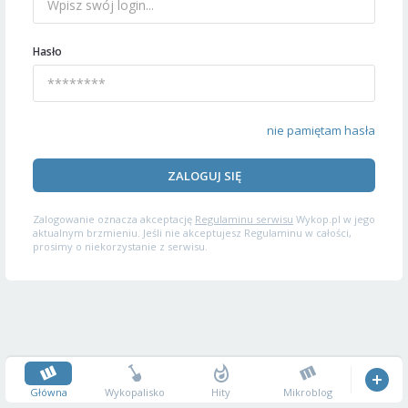
Hasło
nie pamiętam hasła
ZALOGUJ SIĘ
Zalogowanie oznacza akceptację
Regulaminu serwisu
Wykop.pl w jego
aktualnym brzmieniu. Jeśli nie akceptujesz Regulaminu w całości,
prosimy o niekorzystanie z serwisu.
Główna
Wykopalisko
Hity
Mikroblog