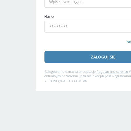
Hasło
ni
ZALOGUJ SIĘ
Zalogowanie oznacza akceptację
Regulaminu serwisu
W
aktualnym brzmieniu. Jeśli nie akceptujesz Regulaminu
o niekorzystanie z serwisu.