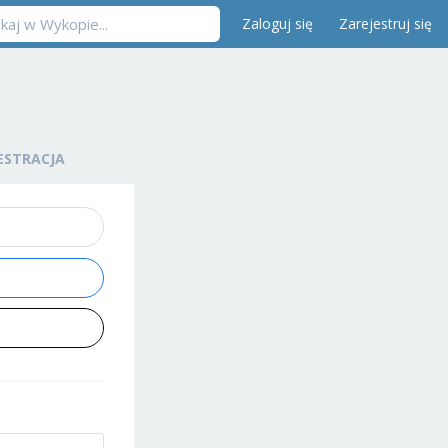
Zaloguj się
Zarejestruj się
ESTRACJA