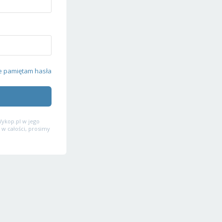
e pamiętam hasła
ykop.pl w jego
 w całości, prosimy