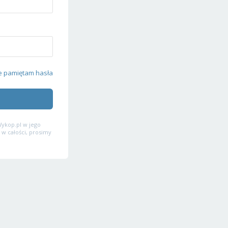
e pamiętam hasła
ykop.pl w jego
 w całości, prosimy