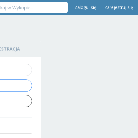
Zaloguj się
Zarejestruj się
ESTRACJA