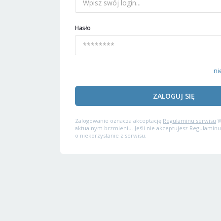
Hasło
ni
ZALOGUJ SIĘ
Zalogowanie oznacza akceptację
Regulaminu serwisu
W
aktualnym brzmieniu. Jeśli nie akceptujesz Regulaminu
o niekorzystanie z serwisu.