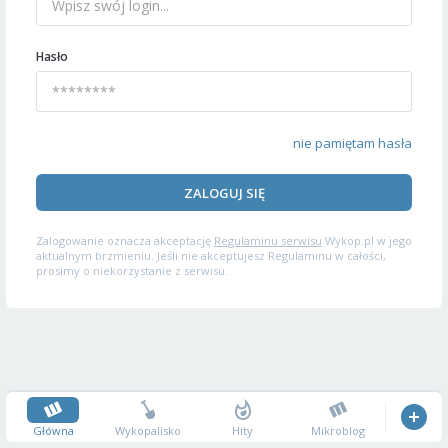
Hasło
nie pamiętam hasła
ZALOGUJ SIĘ
Zalogowanie oznacza akceptację
Regulaminu serwisu
Wykop.pl w jego
aktualnym brzmieniu. Jeśli nie akceptujesz Regulaminu w całości,
prosimy o niekorzystanie z serwisu.
Główna
Wykopalisko
Hity
Mikroblog