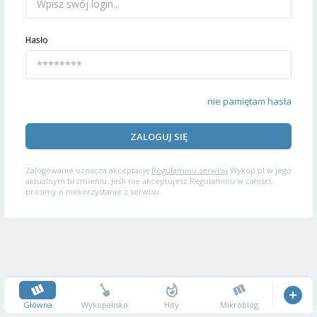
Hasło
nie pamiętam hasła
ZALOGUJ SIĘ
Zalogowanie oznacza akceptację
Regulaminu serwisu
Wykop.pl w jego
aktualnym brzmieniu. Jeśli nie akceptujesz Regulaminu w całości,
prosimy o niekorzystanie z serwisu.
Główna
Wykopalisko
Hity
Mikroblog