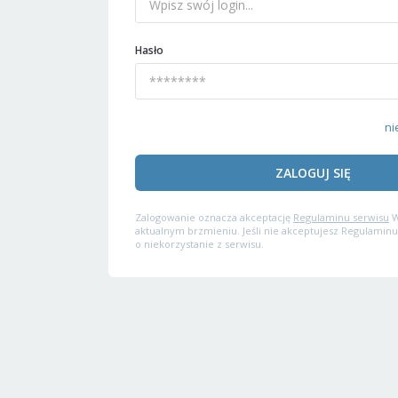
Hasło
ni
ZALOGUJ SIĘ
Zalogowanie oznacza akceptację
Regulaminu serwisu
W
aktualnym brzmieniu. Jeśli nie akceptujesz Regulaminu
o niekorzystanie z serwisu.