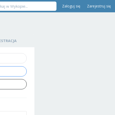
Zaloguj się
Zarejestruj się
ESTRACJA