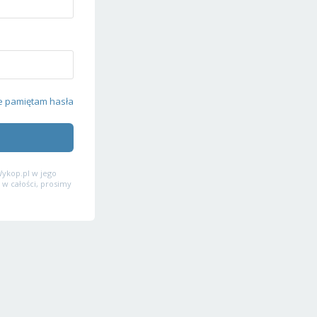
e pamiętam hasła
ykop.pl w jego
 w całości, prosimy