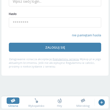
Hasło
nie pamiętam hasła
ZALOGUJ SIĘ
Zalogowanie oznacza akceptację
Regulaminu serwisu
Wykop.pl w jego
aktualnym brzmieniu. Jeśli nie akceptujesz Regulaminu w całości,
prosimy o niekorzystanie z serwisu.
Główna
Wykopalisko
Hity
Mikroblog