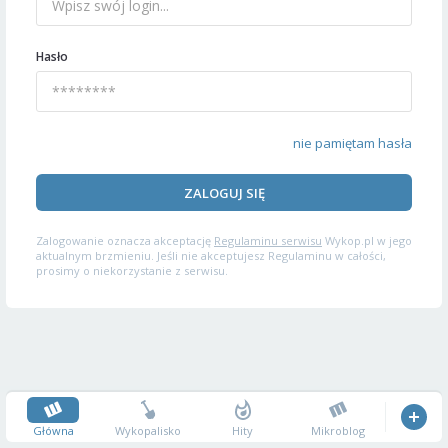
Hasło
nie pamiętam hasła
ZALOGUJ SIĘ
Zalogowanie oznacza akceptację
Regulaminu serwisu
Wykop.pl w jego
aktualnym brzmieniu. Jeśli nie akceptujesz Regulaminu w całości,
prosimy o niekorzystanie z serwisu.
Główna
Wykopalisko
Hity
Mikroblog