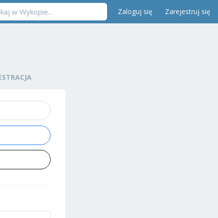
Zaloguj się
Zarejestruj się
ESTRACJA