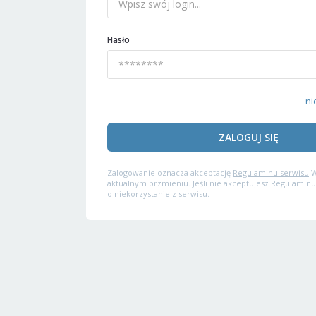
Hasło
ni
ZALOGUJ SIĘ
Zalogowanie oznacza akceptację
Regulaminu serwisu
W
aktualnym brzmieniu. Jeśli nie akceptujesz Regulaminu
o niekorzystanie z serwisu.