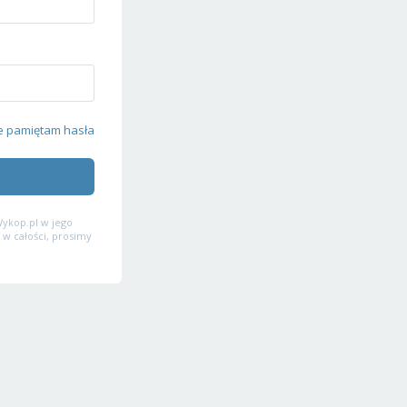
e pamiętam hasła
ykop.pl w jego
 w całości, prosimy