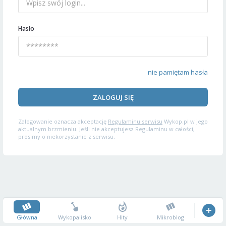
Hasło
nie pamiętam hasła
ZALOGUJ SIĘ
Zalogowanie oznacza akceptację
Regulaminu serwisu
Wykop.pl w jego
aktualnym brzmieniu. Jeśli nie akceptujesz Regulaminu w całości,
prosimy o niekorzystanie z serwisu.
Główna
Wykopalisko
Hity
Mikroblog