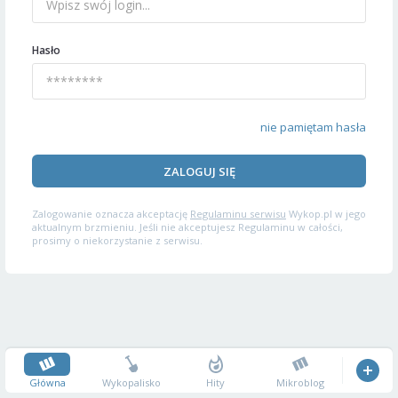
Hasło
nie pamiętam hasła
ZALOGUJ SIĘ
Zalogowanie oznacza akceptację
Regulaminu serwisu
Wykop.pl w jego
aktualnym brzmieniu. Jeśli nie akceptujesz Regulaminu w całości,
prosimy o niekorzystanie z serwisu.
Główna
Wykopalisko
Hity
Mikroblog