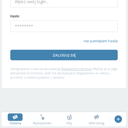
Hasło
nie pamiętam hasła
ZALOGUJ SIĘ
Zalogowanie oznacza akceptację
Regulaminu serwisu
Wykop.pl w jego
aktualnym brzmieniu. Jeśli nie akceptujesz Regulaminu w całości,
prosimy o niekorzystanie z serwisu.
Główna
Wykopalisko
Hity
Mikroblog