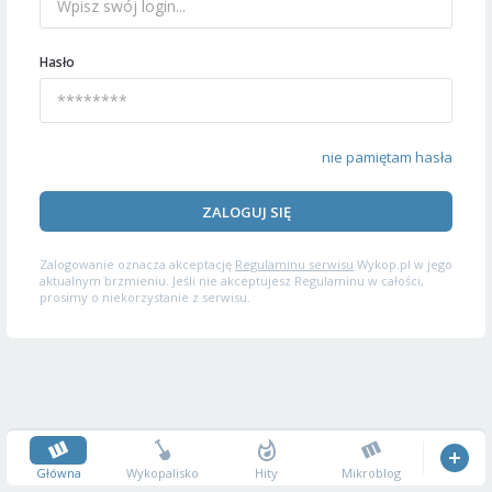
Hasło
nie pamiętam hasła
ZALOGUJ SIĘ
Zalogowanie oznacza akceptację
Regulaminu serwisu
Wykop.pl w jego
aktualnym brzmieniu. Jeśli nie akceptujesz Regulaminu w całości,
prosimy o niekorzystanie z serwisu.
Główna
Wykopalisko
Hity
Mikroblog