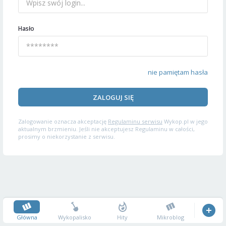
Hasło
nie pamiętam hasła
ZALOGUJ SIĘ
Zalogowanie oznacza akceptację
Regulaminu serwisu
Wykop.pl w jego
aktualnym brzmieniu. Jeśli nie akceptujesz Regulaminu w całości,
prosimy o niekorzystanie z serwisu.
Główna
Wykopalisko
Hity
Mikroblog