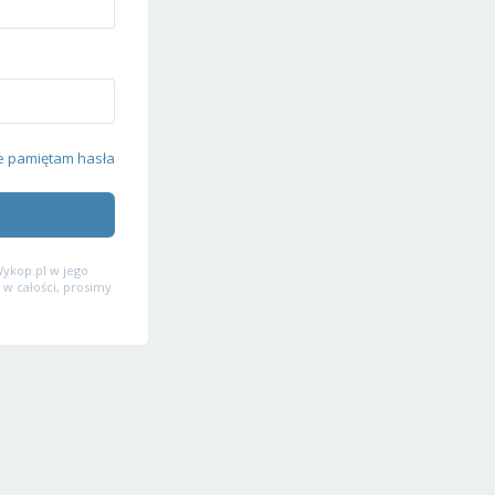
e pamiętam hasła
ykop.pl w jego
 w całości, prosimy