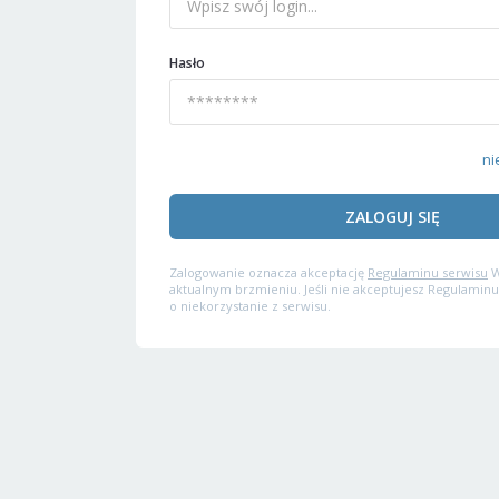
Hasło
ni
ZALOGUJ SIĘ
Zalogowanie oznacza akceptację
Regulaminu serwisu
W
aktualnym brzmieniu. Jeśli nie akceptujesz Regulaminu
o niekorzystanie z serwisu.