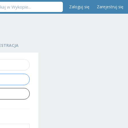
Zaloguj się
Zarejestruj się
ESTRACJA