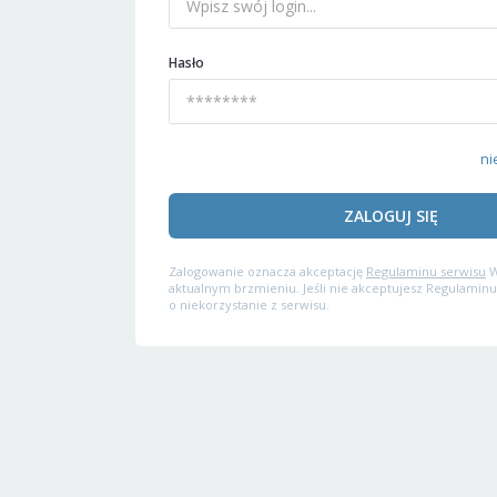
Hasło
ni
ZALOGUJ SIĘ
Zalogowanie oznacza akceptację
Regulaminu serwisu
W
aktualnym brzmieniu. Jeśli nie akceptujesz Regulaminu
o niekorzystanie z serwisu.