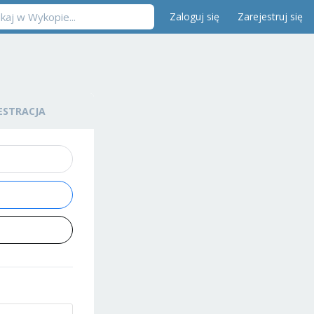
Zaloguj się
Zarejestruj się
ESTRACJA