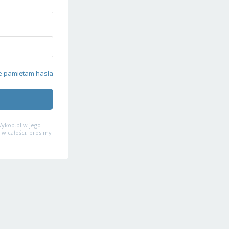
e pamiętam hasła
ykop.pl w jego
 w całości, prosimy