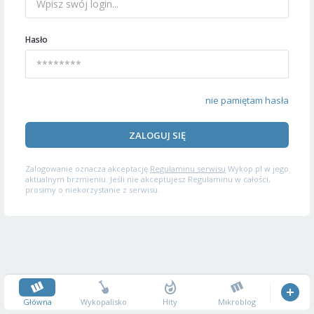
Hasło
nie pamiętam hasła
ZALOGUJ SIĘ
Zalogowanie oznacza akceptację
Regulaminu serwisu
Wykop.pl w jego
aktualnym brzmieniu. Jeśli nie akceptujesz Regulaminu w całości,
prosimy o niekorzystanie z serwisu.
Główna
Wykopalisko
Hity
Mikroblog