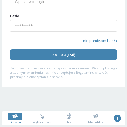
Hasło
nie pamiętam hasła
ZALOGUJ SIĘ
Zalogowanie oznacza akceptację
Regulaminu serwisu
Wykop.pl w jego
aktualnym brzmieniu. Jeśli nie akceptujesz Regulaminu w całości,
prosimy o niekorzystanie z serwisu.
Główna
Wykopalisko
Hity
Mikroblog