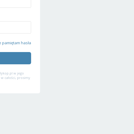
e pamiętam hasła
ykop.pl w jego
 w całości, prosimy