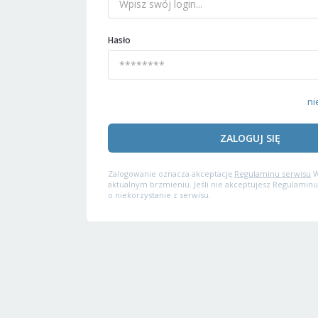
Hasło
ni
ZALOGUJ SIĘ
Zalogowanie oznacza akceptację
Regulaminu serwisu
W
aktualnym brzmieniu. Jeśli nie akceptujesz Regulaminu
o niekorzystanie z serwisu.