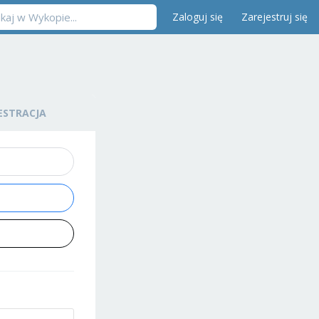
Zaloguj się
Zarejestruj się
ESTRACJA