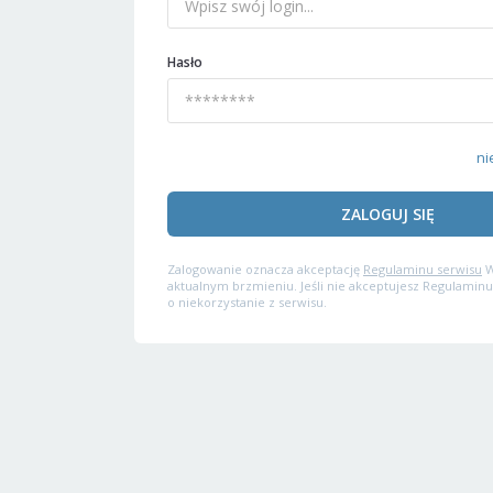
Hasło
ni
ZALOGUJ SIĘ
Zalogowanie oznacza akceptację
Regulaminu serwisu
W
aktualnym brzmieniu. Jeśli nie akceptujesz Regulaminu
o niekorzystanie z serwisu.