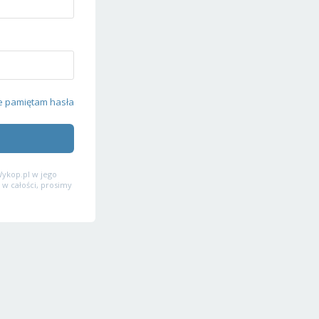
e pamiętam hasła
ykop.pl w jego
 w całości, prosimy