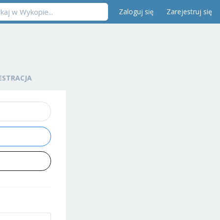
Zaloguj się
Zarejestruj się
ESTRACJA