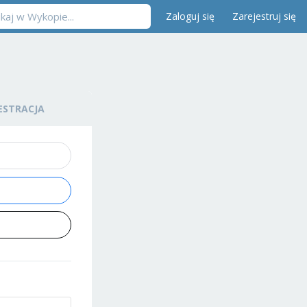
Zaloguj się
Zarejestruj się
ESTRACJA