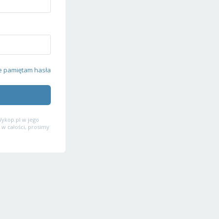
e pamiętam hasła
ykop.pl w jego
 w całości, prosimy