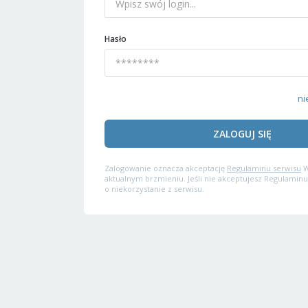
Hasło
ni
ZALOGUJ SIĘ
Zalogowanie oznacza akceptację
Regulaminu serwisu
W
aktualnym brzmieniu. Jeśli nie akceptujesz Regulaminu
o niekorzystanie z serwisu.