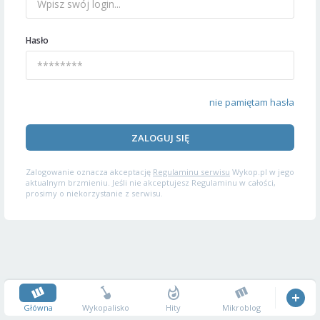
Hasło
nie pamiętam hasła
ZALOGUJ SIĘ
Zalogowanie oznacza akceptację
Regulaminu serwisu
Wykop.pl w jego
aktualnym brzmieniu. Jeśli nie akceptujesz Regulaminu w całości,
prosimy o niekorzystanie z serwisu.
Główna
Wykopalisko
Hity
Mikroblog