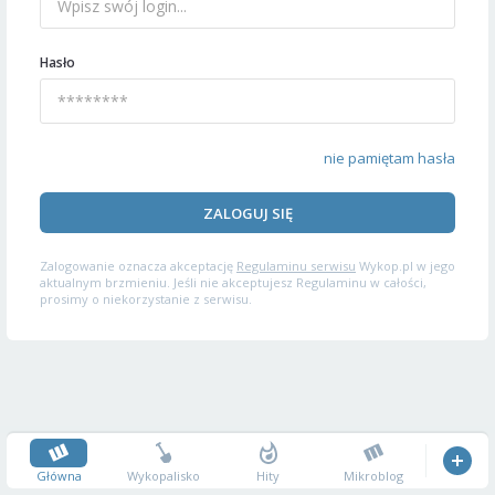
Hasło
nie pamiętam hasła
ZALOGUJ SIĘ
Zalogowanie oznacza akceptację
Regulaminu serwisu
Wykop.pl w jego
aktualnym brzmieniu. Jeśli nie akceptujesz Regulaminu w całości,
prosimy o niekorzystanie z serwisu.
Główna
Wykopalisko
Hity
Mikroblog