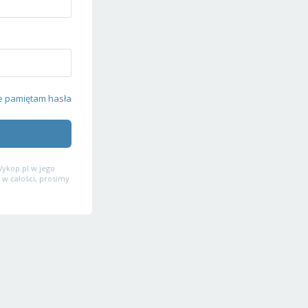
e pamiętam hasła
ykop.pl w jego
 w całości, prosimy