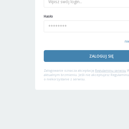
Hasło
ni
ZALOGUJ SIĘ
Zalogowanie oznacza akceptację
Regulaminu serwisu
W
aktualnym brzmieniu. Jeśli nie akceptujesz Regulaminu
o niekorzystanie z serwisu.