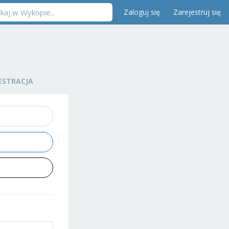
Zaloguj się
Zarejestruj się
ESTRACJA