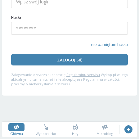
Hasło
nie pamiętam hasła
ZALOGUJ SIĘ
Zalogowanie oznacza akceptację
Regulaminu serwisu
Wykop.pl w jego
aktualnym brzmieniu. Jeśli nie akceptujesz Regulaminu w całości,
prosimy o niekorzystanie z serwisu.
Główna
Wykopalisko
Hity
Mikroblog