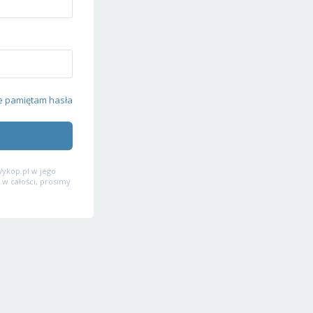
e pamiętam hasła
ykop.pl w jego
 w całości, prosimy