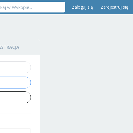
Zaloguj się
Zarejestruj się
ESTRACJA