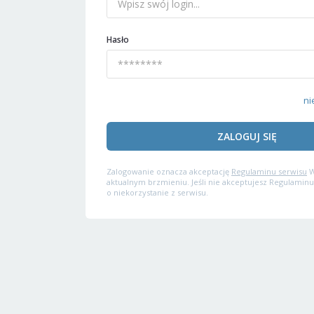
Hasło
ni
ZALOGUJ SIĘ
Zalogowanie oznacza akceptację
Regulaminu serwisu
W
aktualnym brzmieniu. Jeśli nie akceptujesz Regulaminu
o niekorzystanie z serwisu.