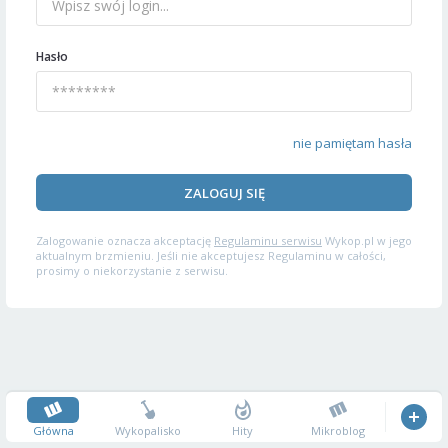
Hasło
nie pamiętam hasła
ZALOGUJ SIĘ
Zalogowanie oznacza akceptację
Regulaminu serwisu
Wykop.pl w jego
aktualnym brzmieniu. Jeśli nie akceptujesz Regulaminu w całości,
prosimy o niekorzystanie z serwisu.
Główna
Wykopalisko
Hity
Mikroblog