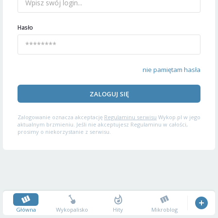
Hasło
nie pamiętam hasła
ZALOGUJ SIĘ
Zalogowanie oznacza akceptację
Regulaminu serwisu
Wykop.pl w jego
aktualnym brzmieniu. Jeśli nie akceptujesz Regulaminu w całości,
prosimy o niekorzystanie z serwisu.
Główna
Wykopalisko
Hity
Mikroblog