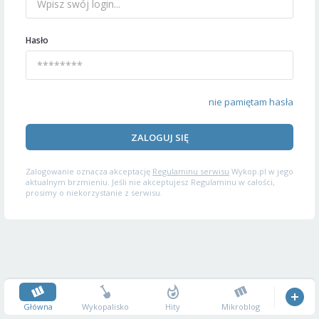
Hasło
nie pamiętam hasła
ZALOGUJ SIĘ
Zalogowanie oznacza akceptację
Regulaminu serwisu
Wykop.pl w jego
aktualnym brzmieniu. Jeśli nie akceptujesz Regulaminu w całości,
prosimy o niekorzystanie z serwisu.
Główna
Wykopalisko
Hity
Mikroblog