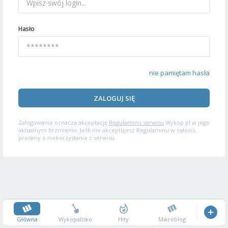
Hasło
nie pamiętam hasła
ZALOGUJ SIĘ
Zalogowanie oznacza akceptację
Regulaminu serwisu
Wykop.pl w jego
aktualnym brzmieniu. Jeśli nie akceptujesz Regulaminu w całości,
prosimy o niekorzystanie z serwisu.
Główna
Wykopalisko
Hity
Mikroblog