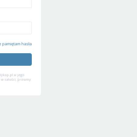
e pamiętam hasła
ykop.pl w jego
 w całości, prosimy