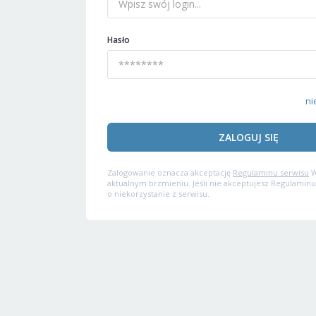
Hasło
ni
ZALOGUJ SIĘ
Zalogowanie oznacza akceptację
Regulaminu serwisu
W
aktualnym brzmieniu. Jeśli nie akceptujesz Regulaminu
o niekorzystanie z serwisu.