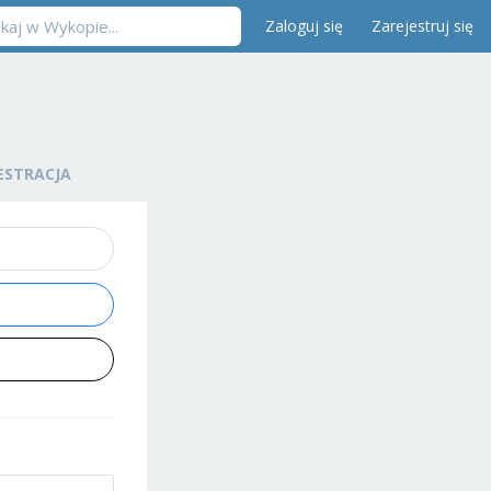
Zaloguj się
Zarejestruj się
ESTRACJA