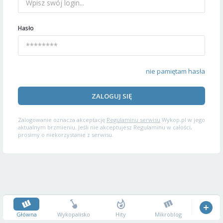
Hasło
nie pamiętam hasła
ZALOGUJ SIĘ
Zalogowanie oznacza akceptację
Regulaminu serwisu
Wykop.pl w jego
aktualnym brzmieniu. Jeśli nie akceptujesz Regulaminu w całości,
prosimy o niekorzystanie z serwisu.
Główna
Wykopalisko
Hity
Mikroblog