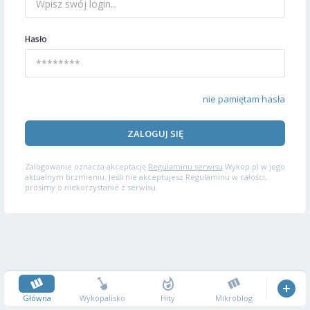
Hasło
nie pamiętam hasła
ZALOGUJ SIĘ
Zalogowanie oznacza akceptację
Regulaminu serwisu
Wykop.pl w jego
aktualnym brzmieniu. Jeśli nie akceptujesz Regulaminu w całości,
prosimy o niekorzystanie z serwisu.
Główna
Wykopalisko
Hity
Mikroblog