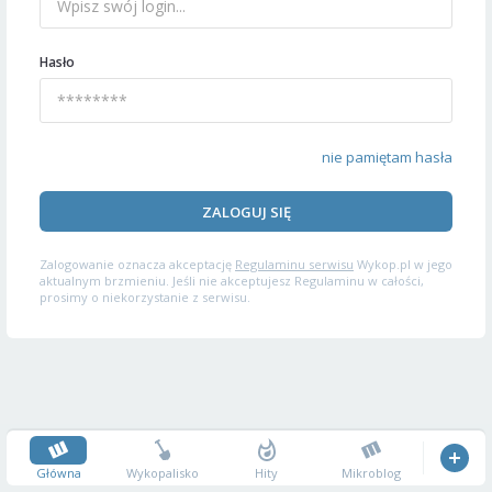
Hasło
nie pamiętam hasła
ZALOGUJ SIĘ
Zalogowanie oznacza akceptację
Regulaminu serwisu
Wykop.pl w jego
aktualnym brzmieniu. Jeśli nie akceptujesz Regulaminu w całości,
prosimy o niekorzystanie z serwisu.
Główna
Wykopalisko
Hity
Mikroblog