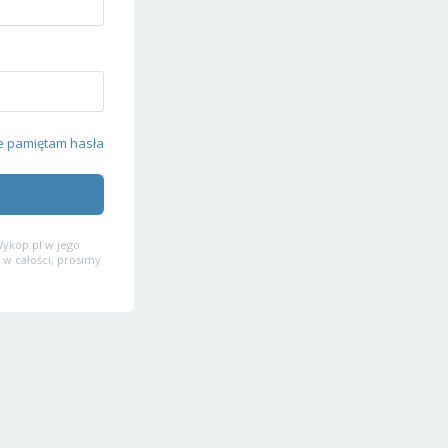
e pamiętam hasła
ykop.pl w jego
 w całości, prosimy