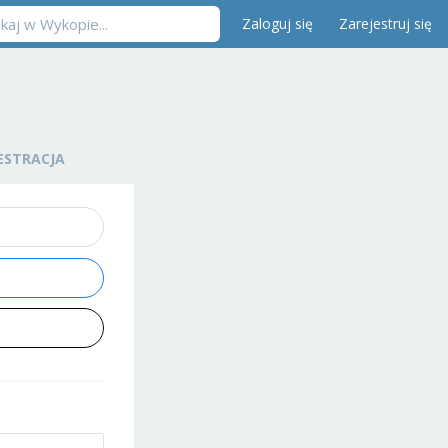
Zaloguj się
Zarejestruj się
ESTRACJA