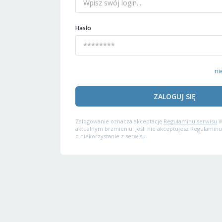
Hasło
ni
ZALOGUJ SIĘ
Zalogowanie oznacza akceptację
Regulaminu serwisu
W
aktualnym brzmieniu. Jeśli nie akceptujesz Regulaminu
o niekorzystanie z serwisu.