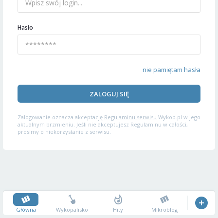
Hasło
nie pamiętam hasła
ZALOGUJ SIĘ
Zalogowanie oznacza akceptację
Regulaminu serwisu
Wykop.pl w jego
aktualnym brzmieniu. Jeśli nie akceptujesz Regulaminu w całości,
prosimy o niekorzystanie z serwisu.
Główna
Wykopalisko
Hity
Mikroblog