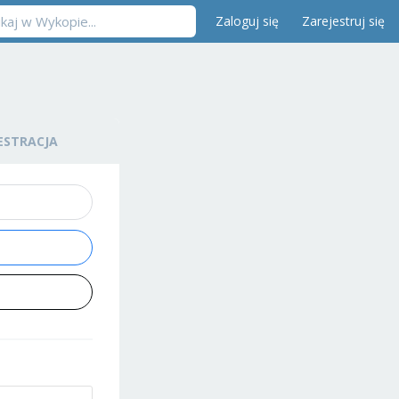
Zaloguj się
Zarejestruj się
ESTRACJA