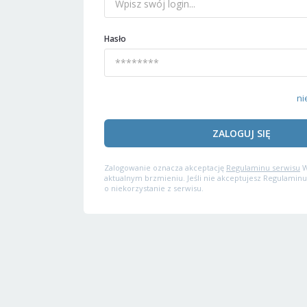
Hasło
ni
ZALOGUJ SIĘ
Zalogowanie oznacza akceptację
Regulaminu serwisu
W
aktualnym brzmieniu. Jeśli nie akceptujesz Regulaminu
o niekorzystanie z serwisu.