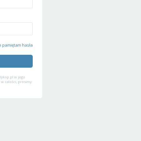
e pamiętam hasła
ykop.pl w jego
 w całości, prosimy