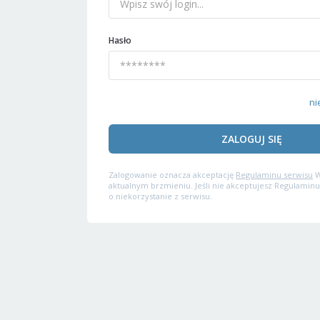
Hasło
ni
ZALOGUJ SIĘ
Zalogowanie oznacza akceptację
Regulaminu serwisu
W
aktualnym brzmieniu. Jeśli nie akceptujesz Regulaminu
o niekorzystanie z serwisu.