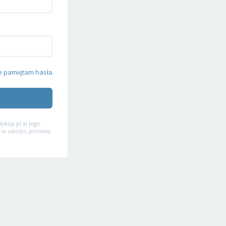
e pamiętam hasła
ykop.pl w jego
 w całości, prosimy